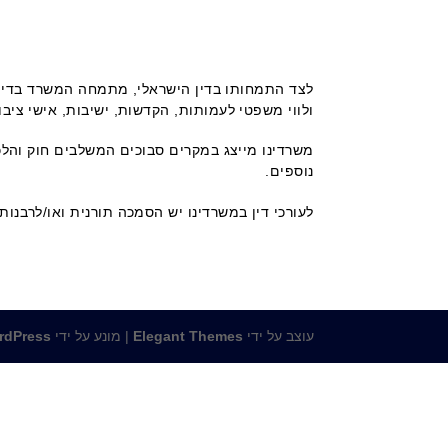
לצד התמחותו בדין הישראלי, מתמחה המשרד בדין ה
ולווי משפטי לעמותות, הקדשות, ישיבות, אישי ציב
משרדינו מייצג במקרים סבוכים המשלבים חוק והלכה ג
נוספים.
לעורכי דין במשרדינו יש הסמכה תורנית ואו/לרבנות
עוצב על ידי
Elegant Themes
| מונע על ידי
rdPress